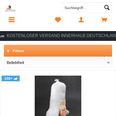
MENÜ
MERKZETTEL
MEIN KONTO
WARENKORB
KOSTENLOSER VERSAND INNERHALB DEUTSCHLAN
Filtern
100+