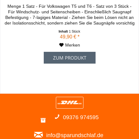
Menge 1 Satz - Für Volkswagen T5 und T6 - Satz von 3 Stück -
Für Windschutz- und Seitenscheiben - Einschließlich Saugnapf
Befestigung - 7-lagiges Material - Ziehen Sie beim Lösen nicht an
der Isolationsschicht, sondern ziehen Sie die Saugnäpfe vorsichtig
vom Fenster ab. Dies soll verhindern, dass der Stoff um die
Inhalt
1 Stück
Metallaugen herum reißt
49,90 € *
Merken
ZUM PRODUKT
09376 974595
info@sparundschlaf.de