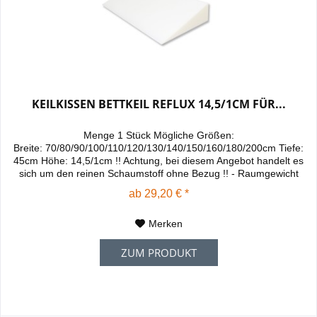
KEILKISSEN BETTKEIL REFLUX 14,5/1CM FÜR...
Menge 1 Stück Mögliche Größen:
Breite: 70/80/90/100/110/120/130/140/150/160/180/200cm Tiefe:
45cm Höhe: 14,5/1cm !! Achtung, bei diesem Angebot handelt es
sich um den reinen Schaumstoff ohne Bezug !! - Raumgewicht
30kg/m³, - Für Wasserbetten und Betten mit Matratzen sehr gut
ab 29,20 € *
geeignet. - Kann auf der Matratze oder unter der Matratze auf
dem Lattenrost verwendet werden,...
Merken
ZUM PRODUKT