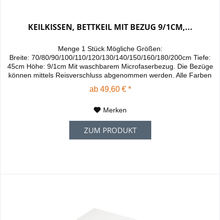
KEILKISSEN, BETTKEIL MIT BEZUG 9/1CM,...
Menge 1 Stück Mögliche Größen:
Breite: 70/80/90/100/110/120/130/140/150/160/180/200cm Tiefe:
45cm Höhe: 9/1cm Mit waschbarem Microfaserbezug. Die Bezüge
können mittels Reisverschluss abgenommen werden. Alle Farben
sind bei 30 Grad waschbar - Raumgewicht 30kg/m³, - Für
ab 49,60 € *
Wasserbetten und Betten mit Matratzen sehr gut geeignet. - Kann
auf der Matratze oder unter der Matratze auf...
Merken
ZUM PRODUKT