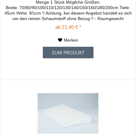
Menge 1 Stück Mögliche Größen:
Breite: 70/80/90/100/110/120/130/140/150/160/180/200cm Tiefe:
45cm Höhe: 9/1cm !! Achtung, bei diesem Angebot handelt es sich
um den reinen Schaumstoff ohne Bezug !! - Raumgewicht
30kg/m³, - Für Wasserbetten und Betten mit Matratzen sehr gut
ab 21,40 € *
geeignet. - Kann auf der Matratze oder unter der Matratze auf
dem Lattenrost verwendet werden, dadurch...
Merken
ZUM PRODUKT