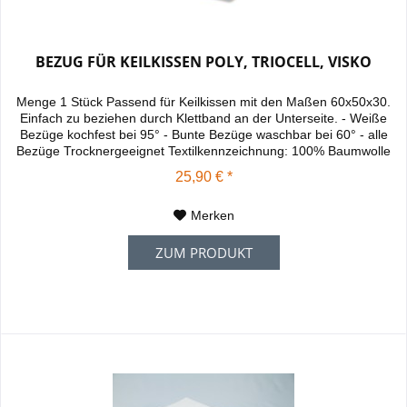
BEZUG FÜR KEILKISSEN POLY, TRIOCELL, VISKO
Menge 1 Stück Passend für Keilkissen mit den Maßen 60x50x30.
Einfach zu beziehen durch Klettband an der Unterseite. - Weiße
Bezüge kochfest bei 95° - Bunte Bezüge waschbar bei 60° - alle
Bezüge Trocknergeeignet Textilkennzeichnung: 100% Baumwolle
Baumwolle: Baumwolle ist sehr saugstark und kann mehr als 65
25,90 € *
Prozent ihres Gewichtes an Feuchtigkeit aufnehmen. Textilien
aus...
Merken
ZUM PRODUKT