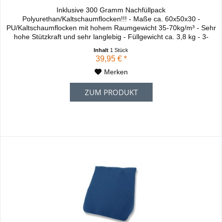
Inklusive 300 Gramm Nachfüllpack
Polyurethan/Kaltschaumflocken!!! - Maße ca. 60x50x30 -
PU/Kaltschaumflocken mit hohem Raumgewicht 35-70kg/m³ - Sehr
hohe Stützkraft und sehr langlebig - Füllgewicht ca. 3,8 kg - 3-
Kammer Keilkissen - Für Wasserbetten und textilen Matratzen
Inhalt
1 Stück
sehr gut geeignet - Idealer Liegekomfort und komfortable
39,95 € *
Unterstützung beim Lesen, Fernsehen, Frühstück...
Merken
ZUM PRODUKT