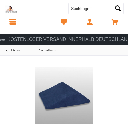
MENÜ
MERKZETTEL
MEIN KONTO
WARENKORB
KOSTENLOSER VERSAND INNERHALB DEUTSCHLAN
Übersicht
Venenkissen