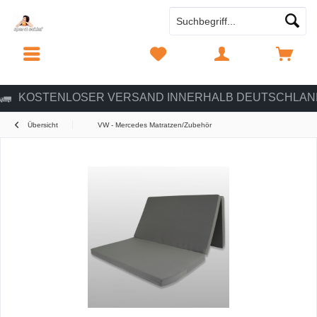
MENÜ
MERKZETTEL
MEIN KONTO
WARENKORB
KOSTENLOSER VERSAND INNERHALB DEUTSCHLAN
Übersicht
VW - Mercedes Matratzen/Zubehör