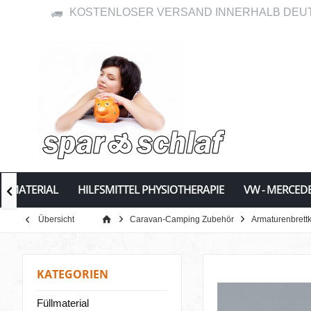
KOSTENLOSER VERSAND INNERHALB DEU
LLMATERIAL
HILFSMITTEL PHYSIOTHERAPIE
VW - MERCED

Übersicht
Caravan-Camping Zubehör
Armaturenbrett
KATEGORIEN
Füllmaterial