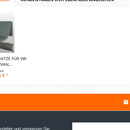
ATZE FÜR VW
VAN,...
ück
 € *
sletter und verpassen Sie