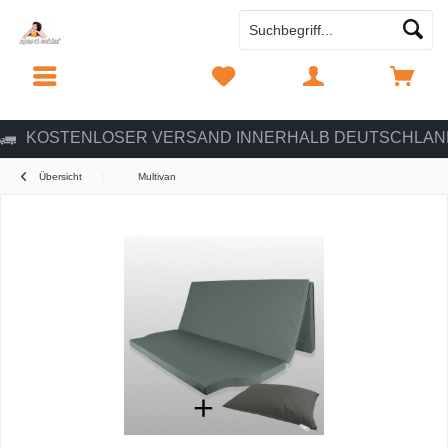
MENÜ
MERKZETTEL
MEIN KONTO
WARENKORB
KOSTENLOSER VERSAND INNERHALB DEUTSCHLAN
Übersicht
Multivan