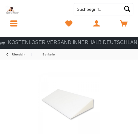
MENÜ
MERKZETTEL
MEIN KONTO
WARENKORB
KOSTENLOSER VERSAND INNERHALB DEUTSCHLAN
Übersicht
Bettkeile