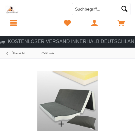
MENÜ
MERKZETTEL
MEIN KONTO
WARENKORB
KOSTENLOSER VERSAND INNERHALB DEUTSCHLAN
Übersicht
California